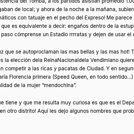
istencia del Tomba, a los partidos asistían promedio 
gaban de local; y ahora de la noche a la mañana, subie
náticos con tatuaje en el pecho del Expreso! Me parece 
o que es equivalente a decir: engaños dentro de la estup
 paso cómprense un Estadio rrrratas y dejen de usar el
z que se autoproclaman las mas bellas y las mas hot! T
es la elección dela ReinaNacionaldela Vendimiano quier
ían competir a las ricas y pacatas de Ciudad. Y en segun
ría Florencia primera (Speed Queen, en todo sentido…)
lidad de la mujer “mendochina”.
e tiene y que me resulta muy curiosa es que es el Depa
n otro distrito! Aquí les dejo algunos nombres que pro