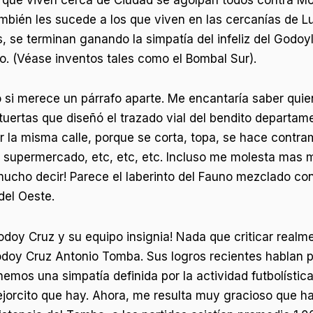
mbién les sucede a los que viven en las cercanías de 
, se terminan ganando la simpatía del infeliz del Godo
. (Véase inventos tales como el Bombal Sur).
 si merece un párrafo aparte. Me encantaría saber quien
uertas que diseñó el trazado vial del bendito departam
 la misma calle, porque se corta, topa, se hace contra
n supermercado, etc, etc, etc. Incluso me molesta mas
ucho decir! Parece el laberinto del Fauno mezclado con
 del Oeste.
odoy Cruz y su equipo insignia! Nada que criticar real
doy Cruz Antonio Tomba. Sus logros recientes hablan po
nemos una simpatía definida por la actividad futbolístic
jorcito que hay. Ahora, me resulta muy gracioso que ha