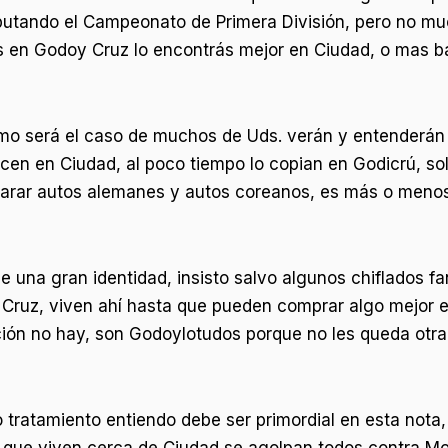
sputando el Campeonato de Primera División, pero no m
s en Godoy Cruz lo encontrás mejor en Ciudad, o mas b
o será el caso de muchos de Uds. verán y entenderán 
cen en Ciudad, al poco tiempo lo copian en Godicrú, so
rar autos alemanes y autos coreanos, es más o menos a
 una gran identidad, insisto salvo algunos chiflados f
oy Cruz, viven ahí hasta que pueden comprar algo mejor 
ión no hay, son Godoylotudos porque no les queda otra
 tratamiento entiendo debe ser primordial en esta nota
 que viven cerca de Ciudad se agolpan todos contra Mo