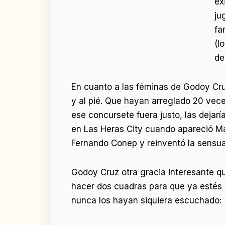
ex
ju
fa
(l
de
En cuanto a las féminas de Godoy Cru
y al pié. Que hayan arreglado 20 vec
ese concursete fuera justo, las dejar
en Las Heras City cuando apareció Ma
Fernando Conep y reinventó la sensua
Godoy Cruz otra gracia interesante qu
hacer dos cuadras para que ya estés e
nunca los hayan siquiera escuchado: