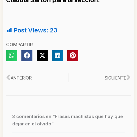
Claudia Sartori para la sección:
Post Views:
23
COMPARTIR
Ant
Si
ANTERIOR
SIGUIENTE
3 comentarios en “Frases machistas que hay que
dejar en el olvido”