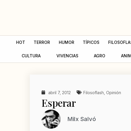
Ir
al
contenido
HOT
TERROR
HUMOR
TÍPICOS
FILOSOFLA
CULTURA
VIVENCIAS
AGRO
ANI
abril 7, 2012
Filosoflash
,
Opinión
Esperar
Milx Salvó