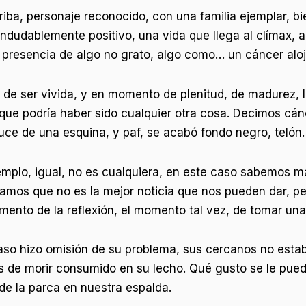
riba, personaje reconocido, con una familia ejemplar, 
ndudablemente positivo, una vida que llega al clímax, al
 la presencia de algo no grato, algo como… un cáncer al
 de ser vivida, y en momento de plenitud, de madurez, 
que podría haber sido cualquier otra cosa. Decimos cán
ruce de una esquina, y paf, se acabó fondo negro, telón.
emplo, igual, no es cualquiera, en este caso sabemos m
gamos que no es la mejor noticia que nos pueden dar, p
ento de la reflexión, el momento tal vez, de tomar una 
so hizo omisión de su problema, sus cercanos no estab
tes de morir consumido en su lecho. Qué gusto se le pue
 de la parca en nuestra espalda.