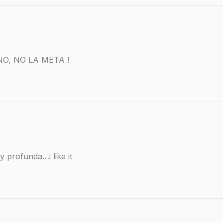
NO, NO LA META !
 profunda…i like it