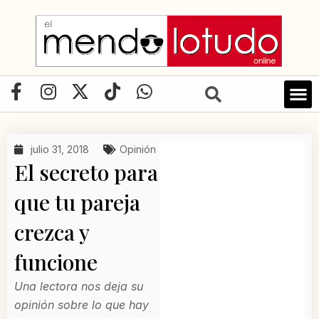
Ir
al
contenido
F
I
X
T
W
a
n
-
i
h
c
s
t
k
a
e
t
w
t
t
julio 31, 2018
Opinión
b
a
i
o
s
El secreto para
o
g
t
k
a
o
r
t
p
que tu pareja
k
a
e
p
crezca y
-
m
r
f
funcione
Una lectora nos deja su
opinión sobre lo que hay