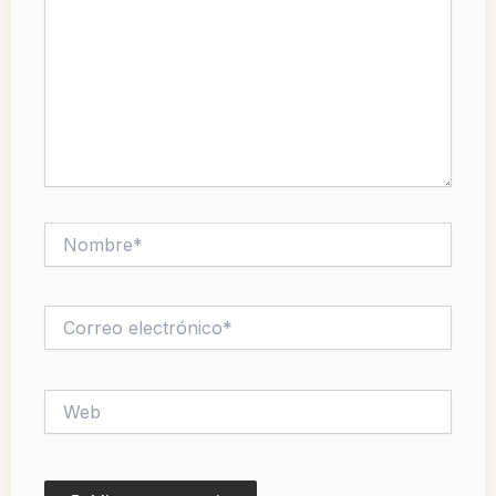
Nombre*
Correo
electrónico*
Web