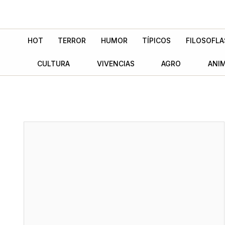
Ir
al
contenido
HOT
TERROR
HUMOR
TÍPICOS
FILOSOFLA
CULTURA
VIVENCIAS
AGRO
ANI