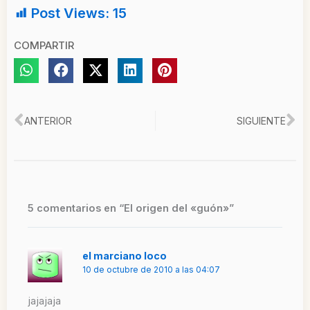
Post Views:
15
COMPARTIR
Ant
Si
ANTERIOR
SIGUIENTE
5 comentarios en “El origen del «guón»”
el marciano loco
10 de octubre de 2010 a las 04:07
jajajaja