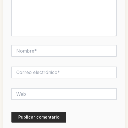
Nombre*
Correo
electrónico*
Web