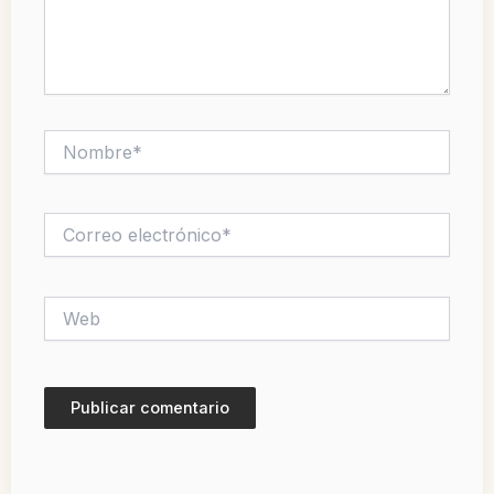
Nombre*
Correo
electrónico*
Web