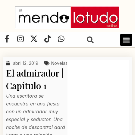
Ir
al
contenido
F
I
X
T
W
a
n
-
i
h
c
s
t
k
a
e
t
w
t
t
abril 12, 2019
Novelas
b
a
i
o
s
El admirador |
o
g
t
k
a
o
r
t
p
Capítulo 1
k
a
e
p
Una escritora se
-
m
r
encuentra en una fiesta
f
con un admirador muy
especial y seductor. Una
noche de descontrol dará