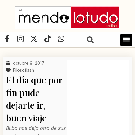
Ir
al
contenido
F
I
X
T
W
a
n
-
i
h
c
s
t
k
a
e
t
w
t
t
octubre 9, 2017
b
a
i
o
s
Filosoflash
o
g
t
k
a
El día que por
o
r
t
p
fin pude
k
a
e
p
-
m
r
dejarte ir,
f
buen viaje
Bilbo nos deja otro de sus