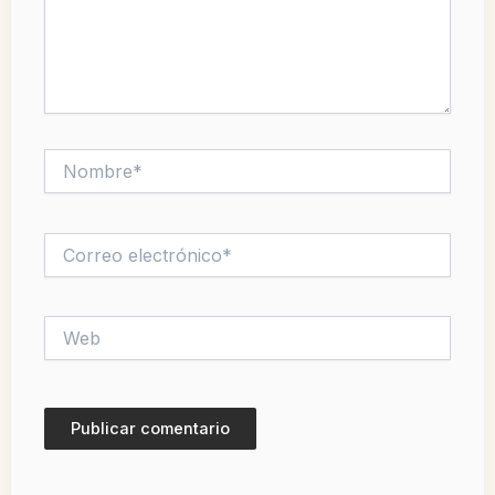
Nombre*
Correo
electrónico*
Web