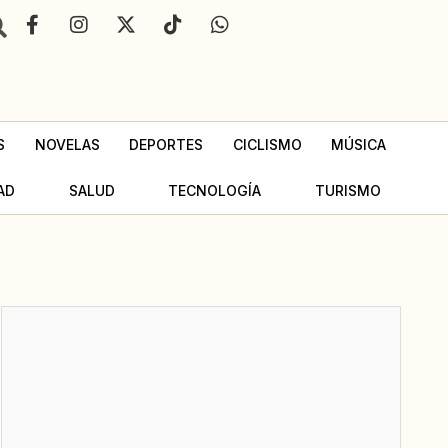
F
I
X
T
W
a
n
-
i
h
c
s
t
k
a
e
t
w
t
t
b
a
i
o
s
o
g
t
k
a
o
r
t
p
S
NOVELAS
DEPORTES
CICLISMO
MÚSICA
k
a
e
p
-
m
r
AD
SALUD
TECNOLOGÍA
TURISMO
f