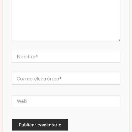
Nombre*
Correo
electrónico*
Web