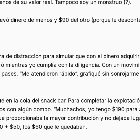
enos de su valor real. Tampoco soy un monstruo (?).
evó dinero de menos y $90 del otro (porque le descont
 de distracción para simular que con el dinero adquirirí
ó mientras yo cumplía con la diligencia. Con un movimi
s pases. “Me atendieron rápido”, grafiqué sin sonrojar
ué en la cola del snack bar. Para completar la explotació
arnos con algún combo. “Muchachos, yo tengo $190 para a
ue proporcionaba la mayor contribución y no dejaba luga
90 + $50, los $60 que le quedaban.