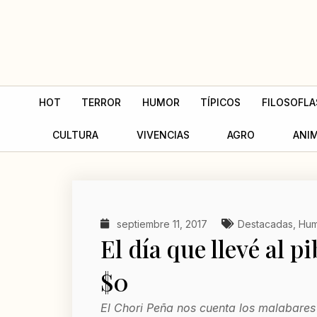
Ir
al
contenido
HOT
TERROR
HUMOR
TÍPICOS
FILOSOFLA
CULTURA
VIVENCIAS
AGRO
ANI
septiembre 11, 2017
Destacadas
,
Hum
El día que llevé al p
$0
El Chori Peña nos cuenta los malabares