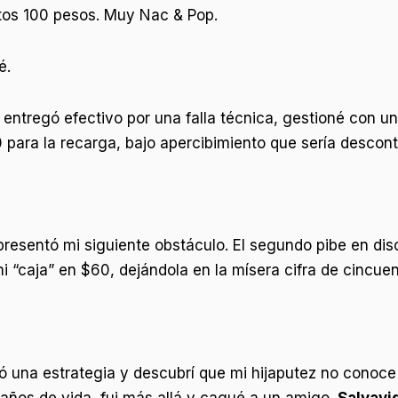
itos 100 pesos. Muy Nac & Pop.
é.
e entregó efectivo por una falla técnica, gestioné con
ara la recarga, bajo apercibimiento que sería descont
resentó mi siguiente obstáculo. El segundo pibe en disc
mi “caja” en $60, dejándola en la mísera cifra de cincu
 una estrategia y descubrí que mi hijaputez no conoce
ños de vida, fui más allá y cagué a un amigo.
Salvavi