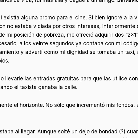
i existía alguna promo para el cine. Si bien ignoré a la 
no estaba viciada por otros intereses, interiormente
de mi posición de pobreza, me ofreció adquirir dos “2×1” 
cesario, a los veinte segundos ya contaba con mi código
namiento y advertí cómo mi dignidad se tomaba un taxi,
ios.
levarle las entradas gratuitas para que las utilice con s
ndo el taxista ganaba la calle.
nte el horizonte. No sólo que incrementó mis fondos, 
taba al llegar. Aunque solté un dejo de bondad (?) cuan