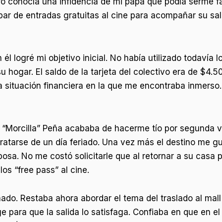
ero conocía una infidencia de mi papá que podía serme f
 par de entradas gratuitas al cine para acompañar su sala
logré mi objetivo inicial. No había utilizado todavía l
 hogar. El saldo de la tarjeta del colectivo era de $4.5
 situación financiera en la que me encontraba inmerso. 
l “Morcilla” Peña acababa de hacerme tío por segunda v
 tratarse de un día feriado. Una vez más el destino me g
posa. No me costó solicitarle que al retornar a su casa 
os “free pass” al cine.
nado. Restaba ahora abordar el tema del traslado al mall
e para que la salida lo satisfaga. Confiaba en que en el