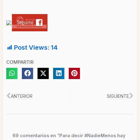
Post Views:
14
COMPARTIR
Ant
Si
ANTERIOR
SIGUIENTE
69 comentarios en “Para decir #NadieMenos hay