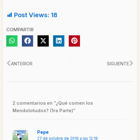
Post Views:
18
COMPARTIR
Ant
Si
ANTERIOR
SIGUIENTE
2 comentarios en “¿Qué comen los
Mendolotudos? (1ra Parte)”
Pepe
27 de octubre de 2016 a las 12:19