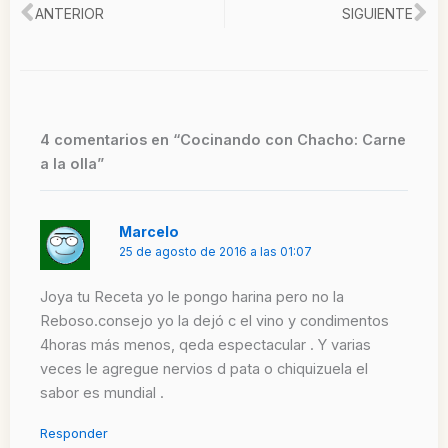
Ant
Si
ANTERIOR
SIGUIENTE
4 comentarios en “Cocinando con Chacho: Carne
a la olla”
Marcelo
25 de agosto de 2016 a las 01:07
Joya tu Receta yo le pongo harina pero no la
Reboso.consejo yo la dejó c el vino y condimentos
4horas más menos, qeda espectacular . Y varias
veces le agregue nervios d pata o chiquizuela el
sabor es mundial .
Responder