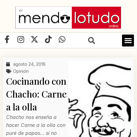
Ir
al
contenido
F
I
X
T
W
a
n
-
i
h
c
s
t
k
a
e
t
w
t
t
agosto 24, 2016
b
a
i
o
s
Opinión
o
g
t
k
a
Cocinando con
o
r
t
p
Chacho: Carne
k
a
e
p
-
m
r
a la olla
f
Chacho nos enseña a
hacer Carne a la olla con
puré de papas… si no