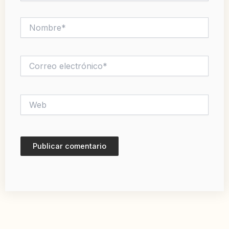
Nombre*
Correo
electrónico*
Web