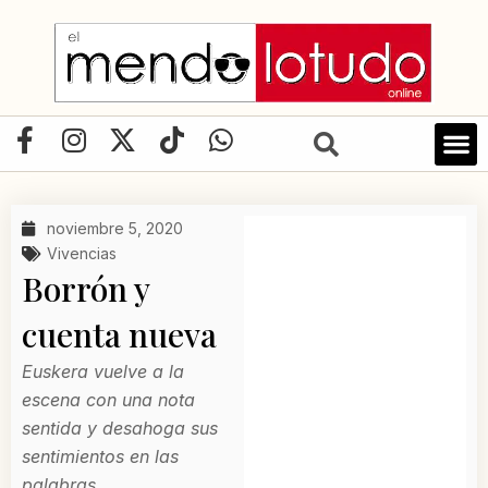
Ir
al
contenido
F
I
X
T
W
a
n
-
i
h
LIBRO D
c
s
t
k
a
e
t
w
t
t
noviembre 5, 2020
b
a
i
o
s
Vivencias
o
g
t
k
a
Borrón y
o
r
t
p
cuenta nueva
k
a
e
p
-
m
r
Euskera vuelve a la
f
escena con una nota
sentida y desahoga sus
sentimientos en las
palabras.