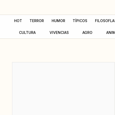
Ir
al
contenido
HOT
TERROR
HUMOR
TÍPICOS
FILOSOFLA
CULTURA
VIVENCIAS
AGRO
ANI