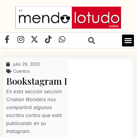
Ir
al
contenido
F
I
X
T
W
a
n
-
i
h
LIBRO D
c
s
t
k
a
e
t
w
t
t
julio 29, 2020
b
a
i
o
s
Cuentos
o
g
t
k
a
Bookstagram I
o
r
t
p
k
a
e
p
En esta sección sección
-
m
r
Cristian Wonders nos
f
compartirá algunos
escritos cortos que está
publicando en su
Instagram.