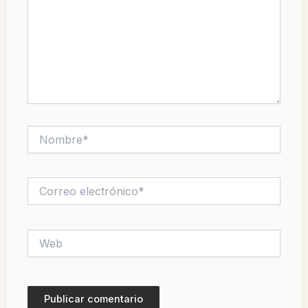
Nombre*
Correo
electrónico*
Web