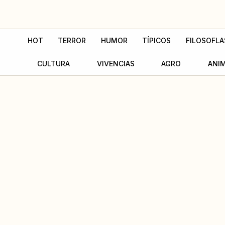
Ir
al
contenido
HOT
TERROR
HUMOR
TÍPICOS
FILOSOFLA
CULTURA
VIVENCIAS
AGRO
ANI