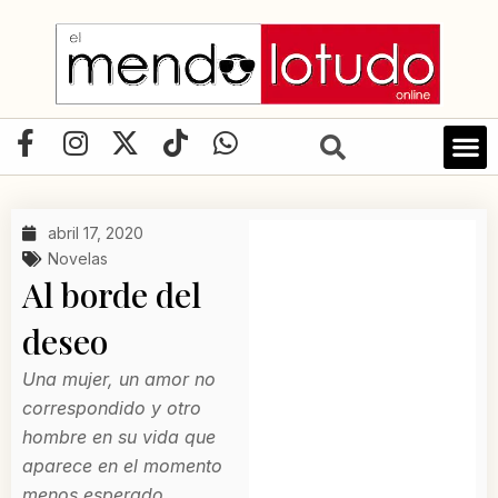
Ir
al
contenido
F
I
X
T
W
a
n
-
i
h
c
s
t
k
a
e
t
w
t
t
abril 17, 2020
b
a
i
o
s
Novelas
o
g
t
k
a
Al borde del
o
r
t
p
deseo
k
a
e
p
-
m
r
Una mujer, un amor no
f
correspondido y otro
hombre en su vida que
aparece en el momento
menos esperado...