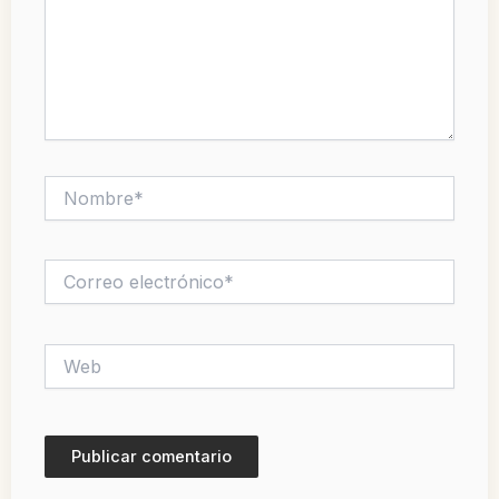
Nombre*
Correo
electrónico*
Web