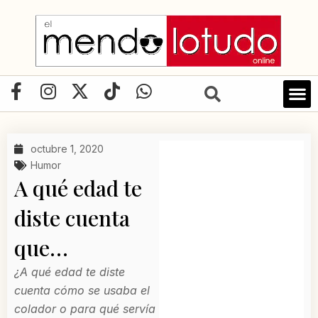
Ir
al
contenido
F
I
X
T
W
a
n
-
i
h
c
s
t
k
a
e
t
w
t
t
octubre 1, 2020
b
a
i
o
s
Humor
o
g
t
k
a
A qué edad te
o
r
t
p
diste cuenta
k
a
e
p
-
m
r
que…
f
¿A qué edad te diste
cuenta cómo se usaba el
colador o para qué servía