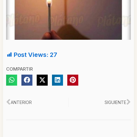
Post Views:
27
COMPARTIR
Ant
Si
ANTERIOR
SIGUIENTE