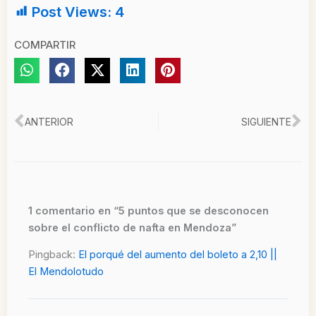
Post Views:
4
COMPARTIR
Ant
Si
ANTERIOR
SIGUIENTE
1 comentario en “5 puntos que se desconocen
sobre el conflicto de nafta en Mendoza”
Pingback:
El porqué del aumento del boleto a 2,10 ||
El Mendolotudo