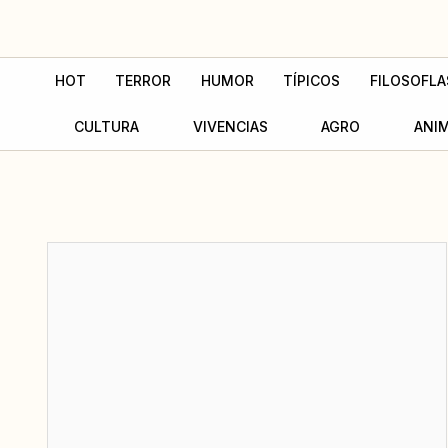
Ir
al
contenido
HOT
TERROR
HUMOR
TÍPICOS
FILOSOFLA
CULTURA
VIVENCIAS
AGRO
ANI