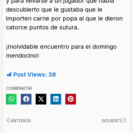
y para llevarse a un jugador que había
descubierto que le gustaba que le
importen carne por popa al que le dieron
catorce puntos de sutura.
¡Inolvidable encuentro para el domingo
mendocino!
Post Views:
38
COMPARTIR
Ant
Si
ANTERIOR
SIGUIENTE