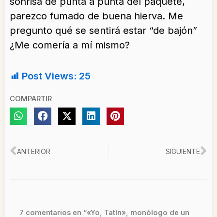
sonrisa de punta a punta del paquete,
parezco fumado de buena hierva. Me
pregunto qué se sentirá estar “de bajón”
¿Me comería a mí mismo?
Post Views:
25
COMPARTIR
Ant
Si
ANTERIOR
SIGUIENTE
7 comentarios en “«Yo, Tatín», monólogo de un