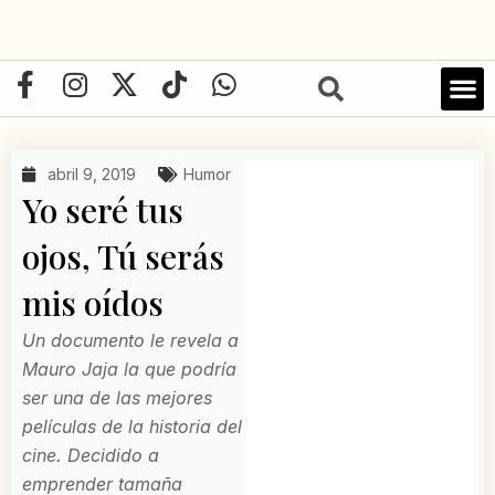
Ir
al
contenido
F
I
X
T
W
a
n
-
i
h
LIBRO D
c
s
t
k
a
e
t
w
t
t
abril 9, 2019
Humor
b
a
i
o
s
Yo seré tus
o
g
t
k
a
o
r
t
p
ojos, Tú serás
k
a
e
p
mis oídos
-
m
r
f
Un documento le revela a
Mauro Jaja la que podría
ser una de las mejores
películas de la historia del
cine. Decidido a
emprender tamaña