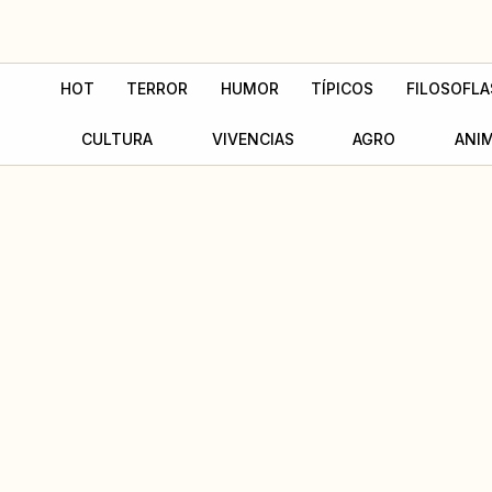
Ir
al
contenido
HOT
TERROR
HUMOR
TÍPICOS
FILOSOFLA
CULTURA
VIVENCIAS
AGRO
ANI