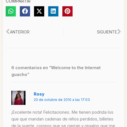
COMPARTIR
Ant
Si
ANTERIOR
SIGUIENTE
6 comentarios en “Welcome to the Internet
guacho”
Rosy
20 de octubre de 2010 a las 17:03
¡Excelente nota! Felicitaciones. Me tienen podrida los
que que mandan cadenas de niños perdidos, billetes
de la suerte, correos que se cierran y regalos que me