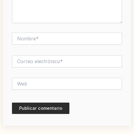
Nombre*
Correo
electrónico*
Web