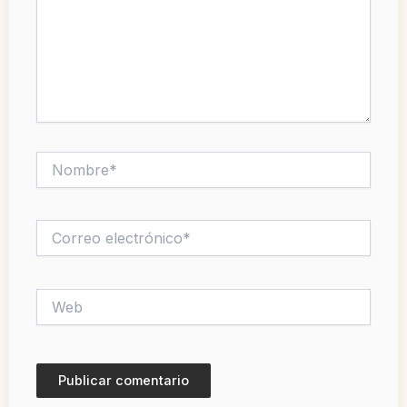
Nombre*
Correo
electrónico*
Web