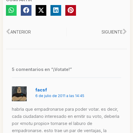
Ant
Si
ANTERIOR
SIGUIENTE
5 comentarios en “¡Votate!”
facsf
6 de julio de 2011 a las 14:45
habrìa que empadronarse para poder votar. es decir,
cada ciudadano interesado en emitir su voto, deberìa
por «motu propio» tomarse el laburo de
empadronarse. esto trae un par de ventajas, la