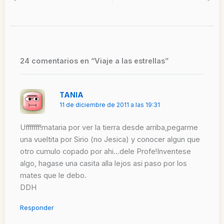
Ant
Si
24 comentarios en “Viaje a las estrellas”
TANIA
11 de diciembre de 2011 a las 19:31
Ufffffff!mataria por ver la tierra desde arriba,pegarme
una vueltita por Sirio (no Jesica) y conocer algun que
otro cumulo copado por ahi…dele Profe!Inventese
algo, hagase una casita alla lejos asi paso por los
mates que le debo.
DDH
Responder