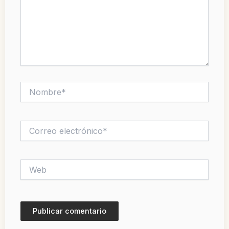
Nombre*
Correo
electrónico*
Web