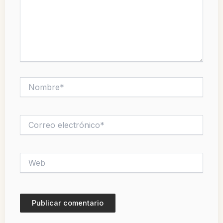
Nombre*
Correo
electrónico*
Web