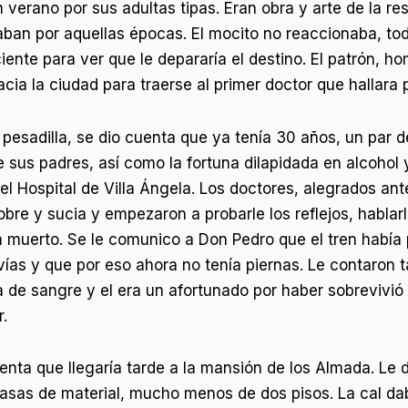
 verano por sus adultas tipas. Eran obra y arte de la re
aban por aquellas épocas. El mocito no reaccionaba, tod
iente para ver que le depararía el destino. El patrón, 
ia la ciudad para traerse al primer doctor que hallara pa
esadilla, se dio cuenta que ya tenía 30 años, un par
 sus padres, así como la fortuna dilapidada en alcohol 
el Hospital de Villa Ángela. Los doctores, alegrados ante
pobre y sucia y empezaron a probarle los reflejos, habla
a muerto. Se le comunico a Don Pedro que el tren había 
ías y que por eso ahora no tenía piernas. Le contaron 
de sangre y el era un afortunado por haber sobrevivió a
r.
enta que llegaría tarde a la mansión de los Almada. Le
sas de material, mucho menos de dos pisos. La cal dab