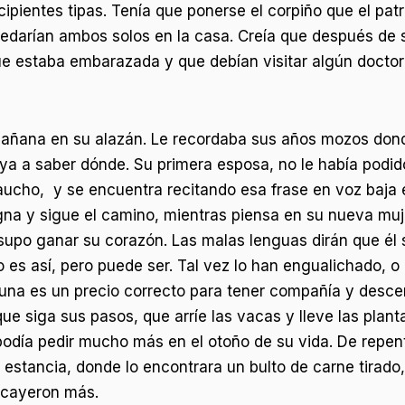
ipientes tipas. Tenía que ponerse el corpiño que el pat
edarían ambos solos en la casa. Creía que después de s
que estaba embarazada y que debían visitar algún doctor 
ñana en su alazán. Le recordaba sus años mozos donde 
a a saber dónde. Su primera esposa, no le había podido
gaucho, y se encuentra recitando esa frase en voz baja 
igna y sigue el camino, mientras piensa en su nueva muj
supo ganar su corazón. Las malas lenguas dirán que él 
no es así, pero puede ser. Tal vez lo han engualichado, 
rtuna es un precio correcto para tener compañía y desce
ue siga sus pasos, que arríe las vacas y lleve las pla
podía pedir mucho más en el otoño de su vida. De repent
a estancia, donde lo encontrara un bulto de carne tirado
 cayeron más.