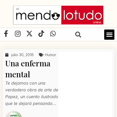
Ir
al
contenido
F
I
X
T
W
a
n
-
i
h
c
s
t
k
a
e
t
w
t
t
julio 30, 2016
Humor
b
a
i
o
s
Una enferma
o
g
t
k
a
o
r
t
p
mental
k
a
e
p
Te dejamos con una
-
m
r
verdadera obra de arte de
f
Papez, un cuento ilustrado
que te dejará pensando...