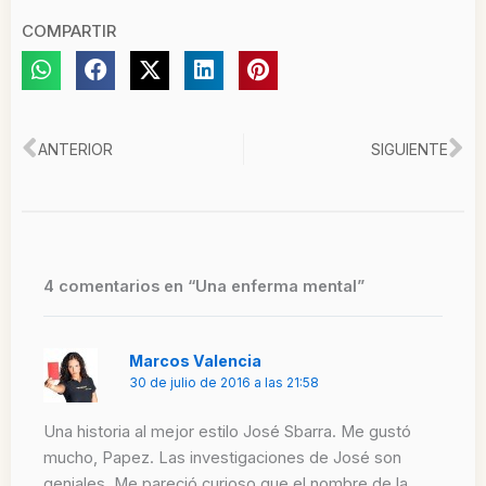
COMPARTIR
Ant
Si
ANTERIOR
SIGUIENTE
4 comentarios en “Una enferma mental”
Marcos Valencia
30 de julio de 2016 a las 21:58
Una historia al mejor estilo José Sbarra. Me gustó
mucho, Papez. Las investigaciones de José son
geniales. Me pareció curioso que el nombre de la