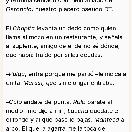
y termina sentado con hielo al lado del
Geroncio
, nuestro placero pseudo DT.
El
Chapita
levanta un dedo como quien
llama al mozo en un restaurante, y señala
al suplente, amigo de el de no sé dónde,
que había traído por si las deudas.
–
Pulga
, entrá porque me partió –le indica a
un tal
Merssi, que
sin elongar entraba.
–
Colo
andate de punta,
Rulo
parate al
medio –me dijo a mi–,
Laucha
quedate en
el fondo y al que pase lo bajas.
Manteca
al
arco. El que la agarra me la toca de