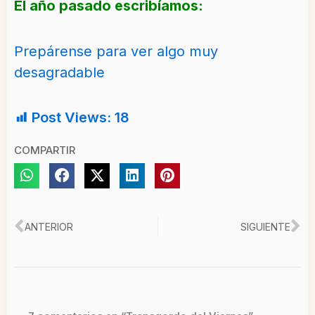
El año pasado escribíamos:
Prepárense para ver algo muy
desagradable
Post Views:
18
COMPARTIR
Ant
Si
ANTERIOR
SIGUIENTE