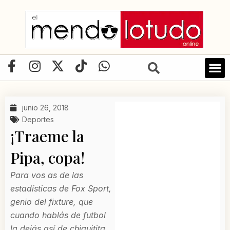
Ir
al
contenido
F
I
X
T
W
a
n
-
i
h
c
s
t
k
a
e
t
w
t
t
junio 26, 2018
b
a
i
o
s
Deportes
o
g
t
k
a
¡Traeme la
o
r
t
p
Pipa, copa!
k
a
e
p
-
m
r
Para vos as de las
f
estadísticas de Fox Sport,
genio del fixture, que
cuando hablás de futbol
la dejás así de chiquitita,