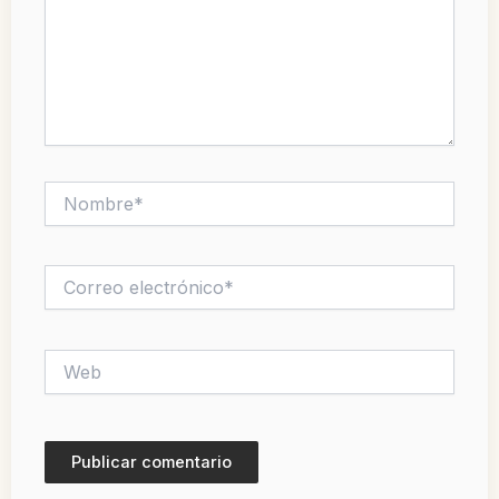
Nombre*
Correo
electrónico*
Web