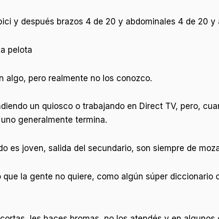
 bici y después brazos 4 de 20 y abdominales 4 de 20 y 
la pelota
 algo, pero realmente no los conozco.
diendo un quiosco o trabajando en Direct TV, pero, cuan
 uno generalmente termina.
o es joven, salida del secundario, son siempre de moza
que la gente no quiere, como algún súper diccionario c
s cortas, les haces bromas, no los atendés y en algunos 