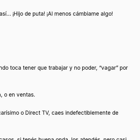
así… ¡Hijo de puta! ¡Al menos cámbiame algo!
do toca tener que trabajar y no poder, “vagar” por
, o en ventas.
arísimo o Direct TV, caes indefectiblemente de
casos, si tenés buena onda, los atendés, pero casi