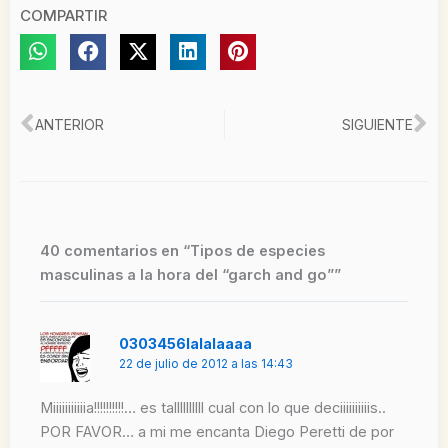
COMPARTIR
Ant
Si
ANTERIOR
SIGUIENTE
40 comentarios en “Tipos de especies
masculinas a la hora del “garch and go””
0303456lalalaaaa
22 de julio de 2012 a las 14:43
Miiiiiiiiiiia!!!!!!!!!!… es tallllllllll cual con lo que deciiiiiiiiiis..
POR FAVOR… a mi me encanta Diego Peretti de por