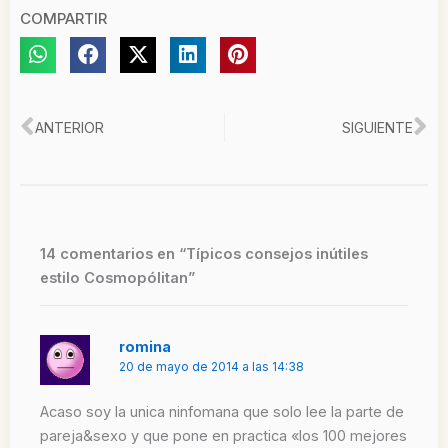
COMPARTIR
Ant
Si
ANTERIOR
SIGUIENTE
14 comentarios en “Típicos consejos inútiles
estilo Cosmopólitan”
romina
20 de mayo de 2014 a las 14:38
Acaso soy la unica ninfomana que solo lee la parte de
pareja&sexo y que pone en practica «los 100 mejores