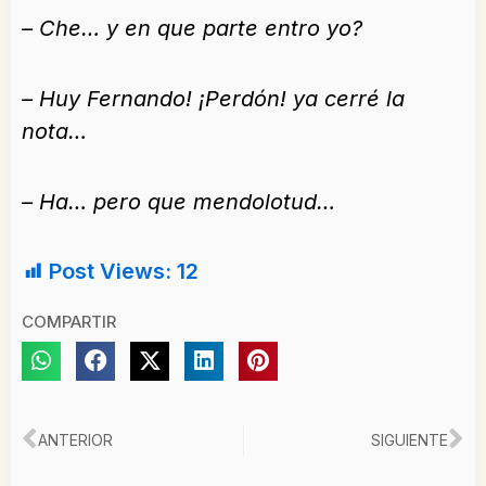
– Che… y en que parte entro yo?
– Huy Fernando! ¡Perdón! ya cerré la
nota…
– Ha… pero que mendolotud…
Post Views:
12
COMPARTIR
Ant
Si
ANTERIOR
SIGUIENTE