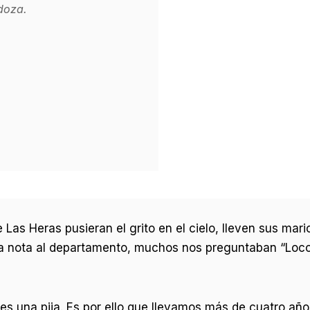
doza.
e Las Heras pusieran el grito en el cielo, lleven sus ma
 la nota al departamento, muchos nos preguntaban “Loco
es una pija. Es por ello que llevamos más de cuatro año