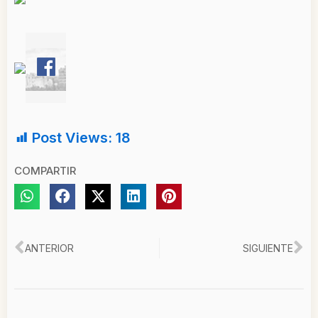
Post Views:
18
COMPARTIR
Ant
Si
ANTERIOR
SIGUIENTE