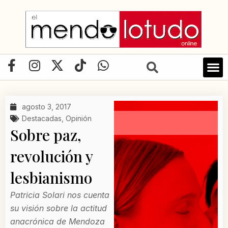
Ir
al
contenido
F
I
X
T
W
a
n
-
i
h
c
s
t
k
a
e
t
w
t
t
agosto 3, 2017
b
a
i
o
s
Destacadas
,
Opinión
o
g
t
k
a
Sobre paz,
o
r
t
p
revolución y
k
a
e
p
-
m
r
lesbianismo
f
Patricia Solari nos cuenta
su visión sobre la actitud
anacrónica de Mendoza