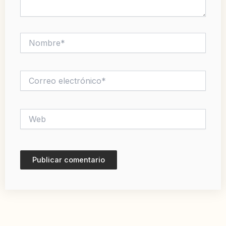
Nombre*
Correo
electrónico*
Web