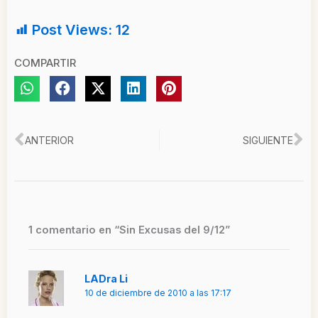
Post Views:
12
COMPARTIR
Ant
Si
ANTERIOR
SIGUIENTE
1 comentario en “Sin Excusas del 9/12”
LADra Li
10 de diciembre de 2010 a las 17:17