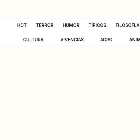
Ir
al
contenido
HOT
TERROR
HUMOR
TÍPICOS
FILOSOFLA
CULTURA
VIVENCIAS
AGRO
ANI