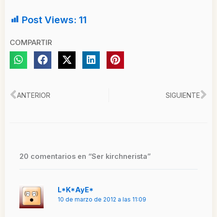
Post Views:
11
COMPARTIR
Ant
Si
ANTERIOR
SIGUIENTE
20 comentarios en “Ser kirchnerista”
L*K*AyE*
10 de marzo de 2012 a las 11:09