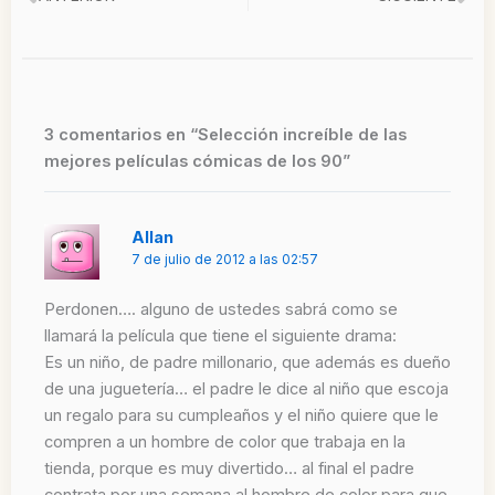
Ant
Si
3 comentarios en “Selección increíble de las
mejores películas cómicas de los 90”
Allan
7 de julio de 2012 a las 02:57
Perdonen…. alguno de ustedes sabrá como se
llamará la película que tiene el siguiente drama:
Es un niño, de padre millonario, que además es dueño
de una juguetería… el padre le dice al niño que escoja
un regalo para su cumpleaños y el niño quiere que le
compren a un hombre de color que trabaja en la
tienda, porque es muy divertido… al final el padre
contrata por una semana al hombre de color para que