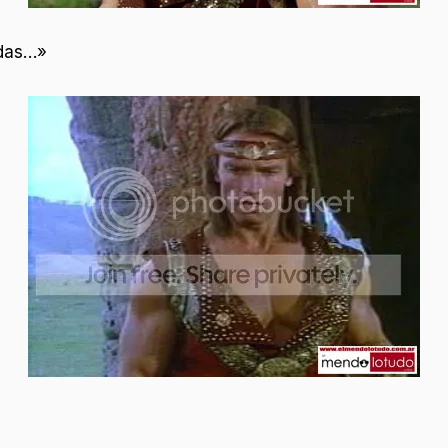
udas…»