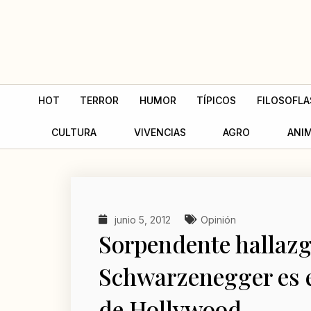
Ir
al
contenido
HOT
TERROR
HUMOR
TÍPICOS
FILOSOFLA
CULTURA
VIVENCIAS
AGRO
ANI
junio 5, 2012
Opinión
Sorpendente hallazg
Schwarzenegger es 
de Hollywood