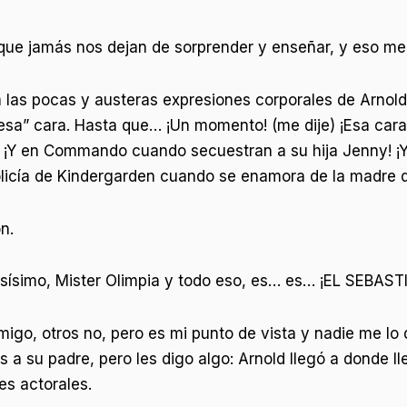
ue jamás nos dejan de sorprender y enseñar, y eso me 
 las pocas y austeras expresiones corporales de Arnol
 “esa” cara. Hasta que… ¡Un momento! (me dije) ¡Esa ca
 ¡Y en Commando cuando secuestran a su hija Jenny! ¡
Policía de Kindergarden cuando se enamora de la madre d
n.
xitosísimo, Mister Olimpia y todo eso, es… es… ¡EL S
go, otros no, pero es mi punto de vista y nadie me lo 
s a su padre, pero les digo algo: Arnold llegó a donde 
es actorales.