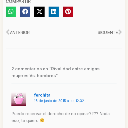
COMPARTIR
Ant
Si
ANTERIOR
SIGUIENTE
2 comentarios en “Rivalidad entre amigas
mujeres Vs. hombres”
ferchita
16 de junio de 2015 a las 12:32
Puedo recervar el derecho de no opinar???? Nada
eso, te quiero