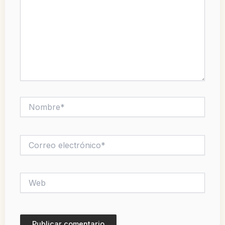
Nombre*
Correo
electrónico*
Web