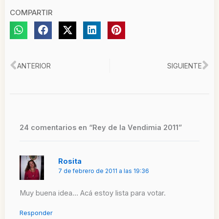
COMPARTIR
Ant
Si
ANTERIOR
SIGUIENTE
24 comentarios en “Rey de la Vendimia 2011”
Rosita
7 de febrero de 2011 a las 19:36
Muy buena idea… Acá estoy lista para votar.
Responder